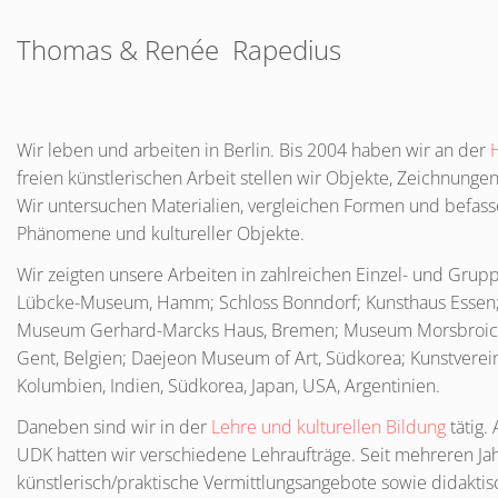
Thomas & Renée ­ Rapedius
Wir leben und arbeiten in Berlin. Bis 2004 haben wir an der
freien künstlerischen Arbeit stellen wir Objekte, Zeichnung
Wir untersuchen Materialien, vergleichen Formen und befass
Phänomene und kultureller Objekte.
Wir zeigten unsere Arbeiten in zahlreichen Einzel- und Grup
Lübcke-Museum, Hamm; Schloss Bonndorf; Kunsthaus Essen; 
Museum Gerhard-Marcks Haus, Bremen; Museum Morsbroich, 
Gent, Belgien; Daejeon Museum of Art, Südkorea; Kunstverein
Kolumbien, Indien, Südkorea, Japan,
USA
, Argentinien.
Daneben sind wir in der
Lehre und kulturellen Bildung
tätig.
UDK
hatten wir verschiedene Lehraufträge. Seit mehreren Jahr
künstlerisch/praktische Vermittlungsangebote sowie didaktis